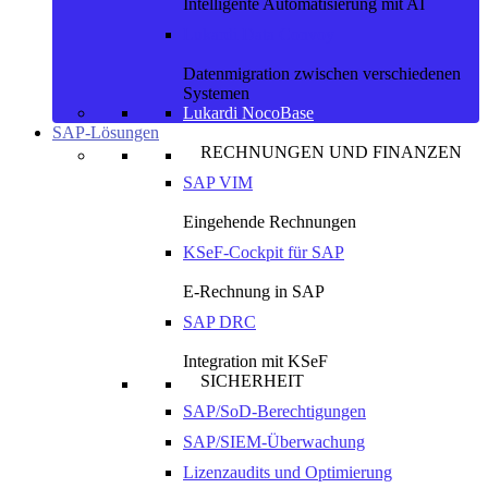
Intelligente Automatisierung mit AI
Lukardi Data Convoy
Datenmigration zwischen verschiedenen
Systemen
Lukardi NocoBase
SAP-Lösungen
RECHNUNGEN UND FINANZEN
SAP VIM
Eingehende Rechnungen
KSeF-Cockpit für SAP
E-Rechnung in SAP
SAP DRC
Integration mit KSeF
SICHERHEIT
SAP/SoD-Berechtigungen
SAP/SIEM-Überwachung
Lizenzaudits und Optimierung