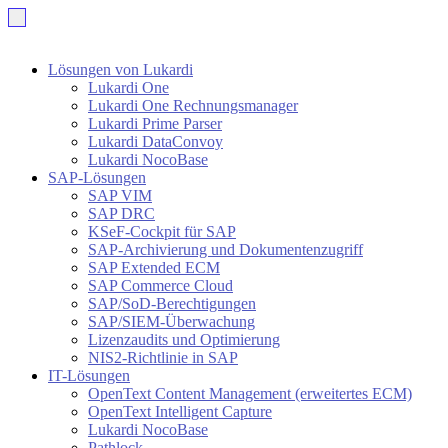
Lösungen von Lukardi
Lukardi One
Lukardi One Rechnungsmanager
Lukardi Prime Parser
Lukardi DataConvoy
Lukardi NocoBase
SAP-Lösungen
SAP VIM
SAP DRC
KSeF-Cockpit für SAP
SAP-Archivierung und Dokumentenzugriff
SAP Extended ECM
SAP Commerce Cloud
SAP/SoD-Berechtigungen
SAP/SIEM-Überwachung
Lizenzaudits und Optimierung
NIS2-Richtlinie in SAP
IT-Lösungen
OpenText Content Management (erweitertes ECM)
OpenText Intelligent Capture
Lukardi NocoBase
Pathlock