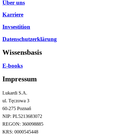
Über uns
Karriere
Invsestition
Datenschutzerklärung
Wissensbasis
E-books
Impressum
Lukardi S.A.
ul. Tęczowa 3
60-275 Poznań
NIP: PL5213683072
REGON: 360098885
KRS: 0000545448