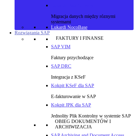
Lukardi Data Convoy
Migracja danych między róznymi
systemami
Lukardi NocoBase
Rozwiązania SAP
FAKTURY I FINANSE
SAP VIM
Faktury przychodzące
SAP DRC
Integracja z KSeF
Kokpit KSeF dla SAP
E-fakturowanie w SAP
Kokpit JPK dla SAP
Jednolity Plik Kontrolny w systemie SAP
OBIEG DOKUMENTÓW I
ARCHIWIZACJA
SAP Archiving and Document Access