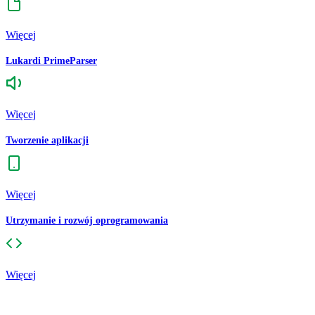
Więcej
Lukardi PrimeParser
Więcej
Tworzenie aplikacji
Więcej
Utrzymanie i rozwój oprogramowania
Więcej