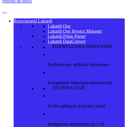
Przejdź do treści
Rozwiązania Lukardi
Lukardi One
Lukardi One Invoice Manager
Lukardi Prime Parser
Lukardi DataConvoy
ROZWIĄZANIA BIZNESOWE
Lukardi One
Dedykowane aplikacje biznesowe
Lukardi One Invoice Manager
Zarządzanie fakturami zakupowymi
TECHNOLOGIE
Lukardi NocoBase
Twórz aplikacje szybciej i taniej
Lukardi Prime Parser
Inteligentna automatyzacja z AI