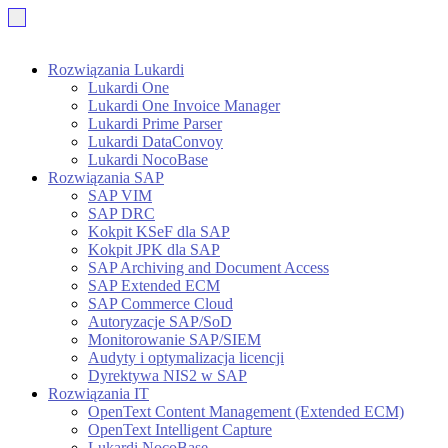
Rozwiązania Lukardi
Lukardi One
Lukardi One Invoice Manager
Lukardi Prime Parser
Lukardi DataConvoy
Lukardi NocoBase
Rozwiązania SAP
SAP VIM
SAP DRC
Kokpit KSeF dla SAP
Kokpit JPK dla SAP
SAP Archiving and Document Access
SAP Extended ECM
SAP Commerce Cloud
Autoryzacje SAP/SoD
Monitorowanie SAP/SIEM
Audyty i optymalizacja licencji
Dyrektywa NIS2 w SAP
Rozwiązania IT
OpenText Content Management (Extended ECM)
OpenText Intelligent Capture
Lukardi NocoBase