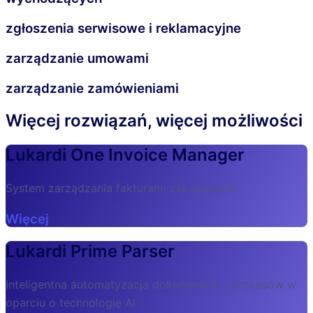
zgłoszenia serwisowe i reklamacyjne
zarządzanie umowami
zarządzanie zamówieniami
Więcej rozwiązań, więcej możliwości
Lukardi One Invoice Manager
System zarządzania fakturami zakupowymi
Więcej
Lukardi Prime Parser
Inteligentna automatyzacja dokumentów i procesów w
oparciu o technologię AI