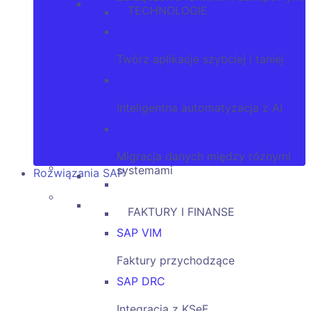
TECHNOLOGIE
Lukardi NocoBase
Twórz aplikacje szybciej i taniej
Lukardi Prime Parser
Inteligentna automatyzacja z AI
Lukardi Data Convoy
Migracja danych między róznymi
systemami
Rozwiązania SAP
Lukardi NocoBase
FAKTURY I FINANSE
SAP VIM
Faktury przychodzące
SAP DRC
Integracja z KSeF