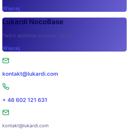
Więcej
Lukardi NocoBase
Twórz aplikacje szybciej i taniej
Więcej
kontakt@lukardi.com
+ 48 602 121 631
kontakt@lukardi.com