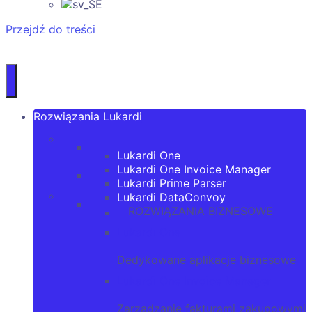
Przejdź do treści
Rozwiązania Lukardi
Lukardi One
Lukardi One Invoice Manager
Lukardi Prime Parser
Lukardi DataConvoy
ROZWIĄZANIA BIZNESOWE
Lukardi One
Dedykowane aplikacje biznesowe
Lukardi One Invoice Manager
Zarządzanie fakturami zakupowymi