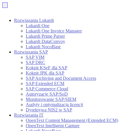
Rozwiązania Lukardi
Lukardi One
Lukardi One Invoice Manager
Lukardi Prime Parser
Lukardi DataConvoy
Lukardi NocoBase
Rozwiązania SAP
SAP VIM
SAP DRC
Kokpit KSeF dla SAP
Kokpit JPK dla SAP
SAP Archiving and Document Access
SAP Extended ECM
SAP Commerce Cloud
Autoryzacje SAP/SoD
Monitorowanie SAP/SIEM
Audyty i optymalizacja licencji
Dyrektywa NIS2 w SAP
Rozwiązania IT
OpenText Content Management (Extended ECM)
OpenText Intelligent Capture
Lukardi NocoBase