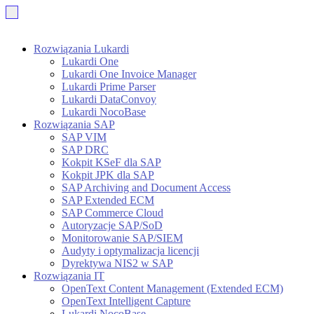
Rozwiązania Lukardi
Lukardi One
Lukardi One Invoice Manager
Lukardi Prime Parser
Lukardi DataConvoy
Lukardi NocoBase
Rozwiązania SAP
SAP VIM
SAP DRC
Kokpit KSeF dla SAP
Kokpit JPK dla SAP
SAP Archiving and Document Access
SAP Extended ECM
SAP Commerce Cloud
Autoryzacje SAP/SoD
Monitorowanie SAP/SIEM
Audyty i optymalizacja licencji
Dyrektywa NIS2 w SAP
Rozwiązania IT
OpenText Content Management (Extended ECM)
OpenText Intelligent Capture
Lukardi NocoBase