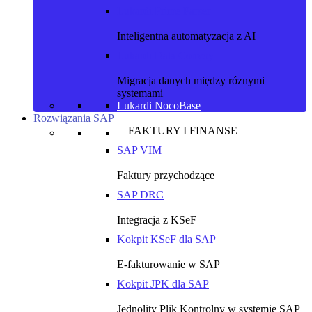
Lukardi Prime Parser
Inteligentna automatyzacja z AI
Lukardi Data Convoy
Migracja danych między róznymi
systemami
Lukardi NocoBase
Rozwiązania SAP
FAKTURY I FINANSE
SAP VIM
Faktury przychodzące
SAP DRC
Integracja z KSeF
Kokpit KSeF dla SAP
E-fakturowanie w SAP
Kokpit JPK dla SAP
Jednolity Plik Kontrolny w systemie SAP