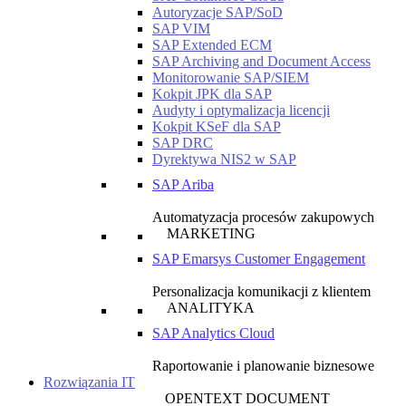
Autoryzacje SAP/SoD
SAP VIM
SAP Extended ECM
SAP Archiving and Document Access
Monitorowanie SAP/SIEM
Kokpit JPK dla SAP
Audyty i optymalizacja licencji
Kokpit KSeF dla SAP
SAP DRC
Dyrektywa NIS2 w SAP
SAP Ariba
Automatyzacja procesów zakupowych
MARKETING
SAP Emarsys Customer Engagement
Personalizacja komunikacji z klientem
ANALITYKA
SAP Analytics Cloud
Raportowanie i planowanie biznesowe
Rozwiązania IT
OPENTEXT DOCUMENT