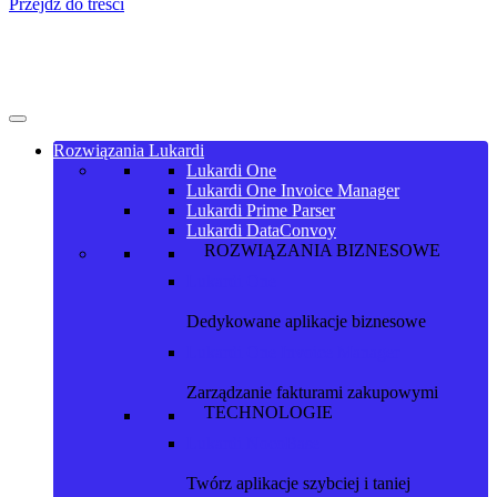
Przejdź do treści
Rozwiązania Lukardi
Lukardi One
Lukardi One Invoice Manager
Lukardi Prime Parser
Lukardi DataConvoy
ROZWIĄZANIA BIZNESOWE
Lukardi One
Dedykowane aplikacje biznesowe
Lukardi One Invoice Manager
Zarządzanie fakturami zakupowymi
TECHNOLOGIE
Lukardi NocoBase
Twórz aplikacje szybciej i taniej