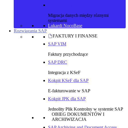
Lukardi Data Convoy
Migracja danych między róznymi
systemami
Lukardi NocoBase
Rozwiązania SAP
FAKTURY I FINANSE
SAP VIM
Faktury przychodzące
SAP DRC
Integracja z KSeF
Kokpit KSeF dla SAP
E-fakturowanie w SAP
Kokpit JPK dla SAP
Jednolity Plik Kontrolny w systemie SAP
OBIEG DOKUMENTÓW I
ARCHIWIZACJA
SAP Archiving and Document Access