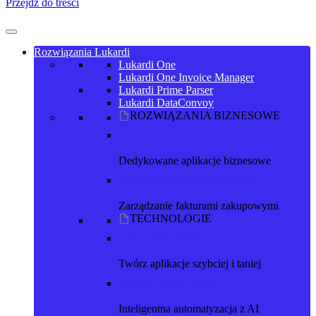
Przejdź do treści
Rozwiązania Lukardi
Lukardi One
Lukardi One Invoice Manager
Lukardi Prime Parser
Lukardi DataConvoy
ROZWIĄZANIA BIZNESOWE
Lukardi One
Dedykowane aplikacje biznesowe
Lukardi One Invoice Manager
Zarządzanie fakturami zakupowymi
TECHNOLOGIE
Lukardi NocoBase
Twórz aplikacje szybciej i taniej
Lukardi Prime Parser
Inteligentna automatyzacja z AI