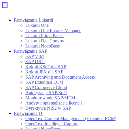
Rozwiązania Lukardi
Lukardi One
Lukardi One Invoice Manager
Lukardi Prime Parser
Lukardi DataConvoy
Lukardi NocoBase
Rozwiązania SAP
SAP VIM
SAP DRC
Kokpit KSeF dla SAP
Kokpit JPK dla SAP
SAP Archiving and Document Access
SAP Extended ECM
SAP Commerce Cloud
Autoryzacje SAP/SoD
Monitorowanie SAP/SIEM
Audyty i optymalizacja licencji
Dyrektywa NIS2 w SAP
Rozwiązania IT
OpenText Content Management (Extended ECM)
OpenText Intelligent Capture
Lukardi NocoBase