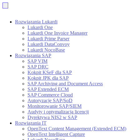
Rozwiązania Lukardi
Lukardi One
Lukardi One Invoice Manager
Lukardi Prime Parser
Lukardi DataConvoy
Lukardi NocoBase
Rozwiązania SAP
SAP VIM
SAP DRC
Kokpit KSeF dla SAP
Kokpit JPK dla SAP
SAP Archiving and Document Access
SAP Extended ECM
SAP Commerce Cloud
Autoryzacje SAP/SoD
Monitorowanie SAP/SIEM
Audyty i optymalizacja licencji
Dyrektywa NIS2 w SAP
Rozwiązania IT
OpenText Content Management (Extended ECM)
OpenText Intelligent Capture
Lukardi NocoBase