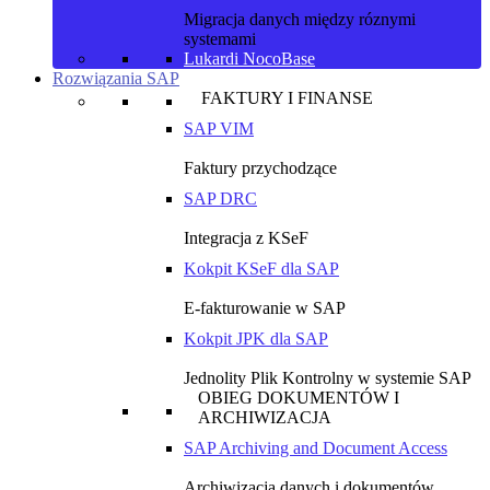
Migracja danych między róznymi
systemami
Lukardi NocoBase
Rozwiązania SAP
FAKTURY I FINANSE
SAP VIM
Faktury przychodzące
SAP DRC
Integracja z KSeF
Kokpit KSeF dla SAP
E-fakturowanie w SAP
Kokpit JPK dla SAP
Jednolity Plik Kontrolny w systemie SAP
OBIEG DOKUMENTÓW I
ARCHIWIZACJA
SAP Archiving and Document Access
Archiwizacja danych i dokumentów