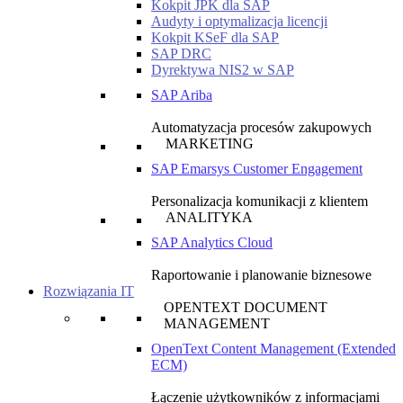
Kokpit JPK dla SAP
Audyty i optymalizacja licencji
Kokpit KSeF dla SAP
SAP DRC
Dyrektywa NIS2 w SAP
SAP Ariba
Automatyzacja procesów zakupowych
MARKETING
SAP Emarsys Customer Engagement
Personalizacja komunikacji z klientem
ANALITYKA
SAP Analytics Cloud
Raportowanie i planowanie biznesowe
Rozwiązania IT
OPENTEXT DOCUMENT
MANAGEMENT
OpenText Content Management (Extended
ECM)
Łączenie użytkowników z informacjami