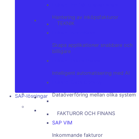
Lukardi En fakturahanterare
Hantering av inköpsfakturor
TEKNIK
Lukardi NocoBase
Skapa applikationer snabbare och
billigare
Lukardi Prime Parser
Intelligent automatisering med AI
Lukardi Data Convoy
Dataöverföring mellan olika system
SAP-lösningar
Lukardi NocoBase
FAKTUROR OCH FINANS
SAP VIM
Inkommande fakturor