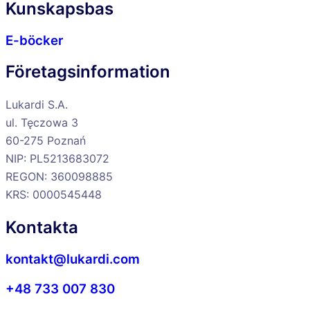
Kunskapsbas
E-böcker
Företagsinformation
Lukardi S.A.
ul. Tęczowa 3
60-275 Poznań
NIP: PL5213683072
REGON: 360098885
KRS: 0000545448
Kontakta
kontakt@lukardi.com
+48 733 007 830