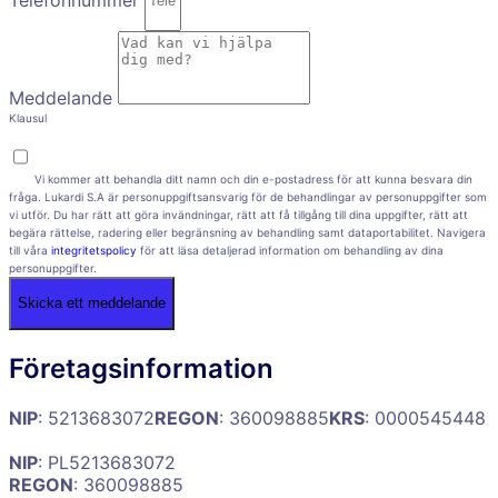
Meddelande
Klausul
Vi kommer att behandla ditt namn och din e-postadress för att kunna besvara din
fråga. Lukardi S.A är personuppgiftsansvarig för de behandlingar av personuppgifter som
vi utför. Du har rätt att göra invändningar, rätt att få tillgång till dina uppgifter, rätt att
begära rättelse, radering eller begränsning av behandling samt dataportabilitet. Navigera
till våra
integritetspolicy
för att läsa detaljerad information om behandling av dina
personuppgifter.
Skicka ett meddelande
Företagsinformation
NIP
: 5213683072
REGON
: 360098885
KRS
: 0000545448
NIP
: PL5213683072
REGON
: 360098885