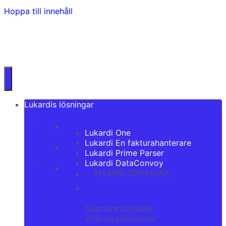
Hoppa till innehåll
Lukardis lösningar
Lukardi One
Lukardi En fakturahanterare
Lukardi Prime Parser
Lukardi DataConvoy
AFFÄRSLÖSNINGAR
Lukardi One
Specialanpassade
affärsapplikationer