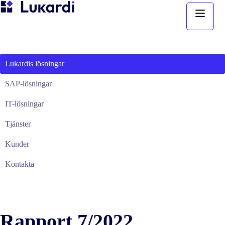
Hoppa
till
innehåll
Lukardis lösningar
SAP-lösningar
IT-lösningar
Tjänster
Kunder
Kontakta
Rapport 7/2022