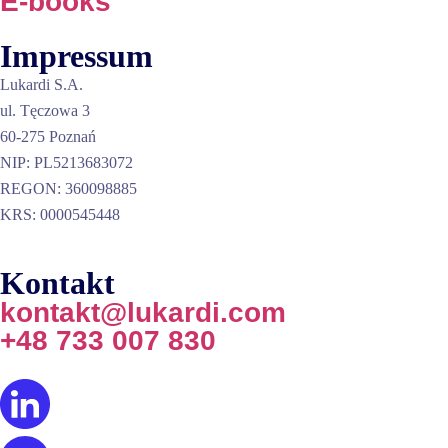
E-books
Impressum
Lukardi S.A.
ul. Tęczowa 3
60-275 Poznań
NIP: PL5213683072
REGON: 360098885
KRS: 0000545448
Kontakt
kontakt@lukardi.com
+48 733 007 830