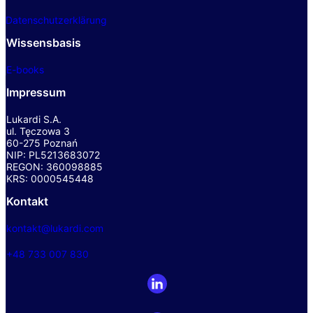
Datenschutzerklärung
Wissensbasis
E-books
Impressum
Lukardi S.A.
ul. Tęczowa 3
60-275 Poznań
NIP: PL5213683072
REGON: 360098885
KRS: 0000545448
Kontakt
kontakt@lukardi.com
+48 733 007 830