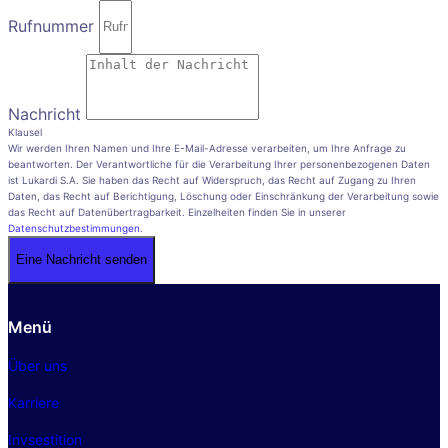
Rufnummer
Nachricht
Klausel
Wir werden Ihren Namen und Ihre E-Mail-Adresse verarbeiten, um Ihre Anfrage zu
beantworten. Der Verantwortliche für die Verarbeitung Ihrer personenbezogenen Daten
ist Lukardi S.A. Sie haben das Recht auf Widerspruch, das Recht auf Zugang zu Ihren
Daten, das Recht auf Berichtigung, Löschung oder Einschränkung der Verarbeitung sowie
das Recht auf Datenübertragbarkeit. Einzelheiten finden Sie in unserer
Datenschutzbestimmungen
.
Eine Nachricht senden
Menü
Über uns
Karriere
Invsestition