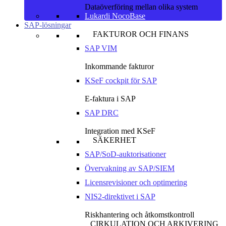
Dataöverföring mellan olika system
Lukardi NocoBase
SAP-lösningar
FAKTUROR OCH FINANS
SAP VIM
Inkommande fakturor
KSeF cockpit för SAP
E-faktura i SAP
SAP DRC
Integration med KSeF
SÄKERHET
SAP/SoD-auktorisationer
Övervakning av SAP/SIEM
Licensrevisioner och optimering
NIS2-direktivet i SAP
Riskhantering och åtkomstkontroll
CIRKULATION OCH ARKIVERING