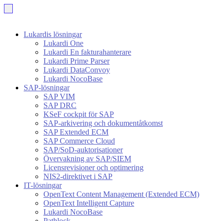
Lukardis lösningar
Lukardi One
Lukardi En fakturahanterare
Lukardi Prime Parser
Lukardi DataConvoy
Lukardi NocoBase
SAP-lösningar
SAP VIM
SAP DRC
KSeF cockpit för SAP
SAP-arkivering och dokumentåtkomst
SAP Extended ECM
SAP Commerce Cloud
SAP/SoD-auktorisationer
Övervakning av SAP/SIEM
Licensrevisioner och optimering
NIS2-direktivet i SAP
IT-lösningar
OpenText Content Management (Extended ECM)
OpenText Intelligent Capture
Lukardi NocoBase
Pathlock