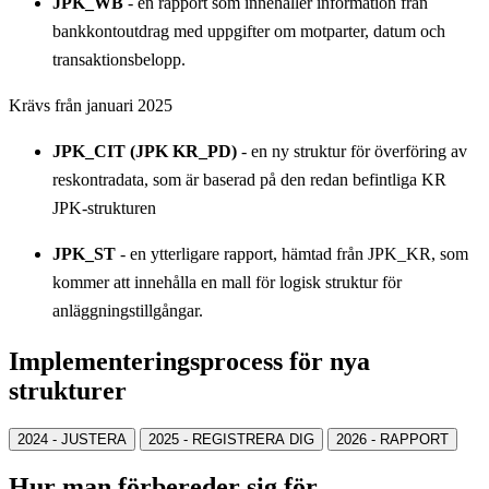
JPK_WB
- en rapport som innehåller information från
bankkontoutdrag med uppgifter om motparter, datum och
transaktionsbelopp.
Krävs från januari 2025
JPK_CIT (JPK KR_PD)
- en ny struktur för överföring av
reskontradata, som är baserad på den redan befintliga KR
JPK-strukturen
JPK_ST
- en ytterligare rapport, hämtad från JPK_KR, som
kommer att innehålla en mall för logisk struktur för
anläggningstillgångar.
Implementeringsprocess för nya
strukturer
2024 - JUSTERA
2025 - REGISTRERA DIG
2026 - RAPPORT
Hur man förbereder sig för