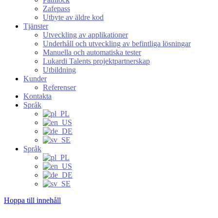
Zafepass
Utbyte av äldre kod
Tjänster
Utveckling av applikationer
Underhåll och utveckling av befintliga lösningar
Manuella och automatiska tester
Lukardi Talents projektpartnerskap
Utbildning
Kunder
Referenser
Kontakta
Språk
Språk
Hoppa till innehåll