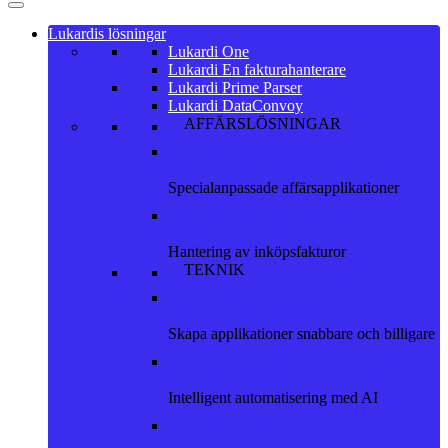
Lukardis lösningar
Lukardi One
Lukardi En fakturahanterare
Lukardi Prime Parser
Lukardi DataConvoy
AFFÄRSLÖSNINGAR
Lukardi One
Specialanpassade affärsapplikationer
Lukardi En fakturahanterare
Hantering av inköpsfakturor
TEKNIK
Lukardi NocoBase
Skapa applikationer snabbare och billigare
Lukardi Prime Parser
Intelligent automatisering med AI
Lukardi Data Convoy