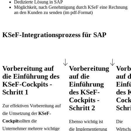
Dedizierte Lösung in SAP
Möglichkeit, nach Genehmigung durch KSeF eine Rechnung
an den Kunden zu senden (im pdf-Format)
KSeF-Integrationsprozess für SAP
2025 - ADJUST
Vorbereitung auf
Vorbereitung
Vorb
die Einführung des
auf die
auf d
KSeF-Cockpits -
Einführung
Einf
Schritt 1
des KSeF-
des 
Cockpits -
Cock
Zur effektiven Vorbereitung auf
Schritt 2
Schri
die Umsetzung der
KSeF-
Cockpit
sollten die
Ebenso wichtig ist
Die
Unternehmer mehrere wichtige
die Implementierung
Wirtscha