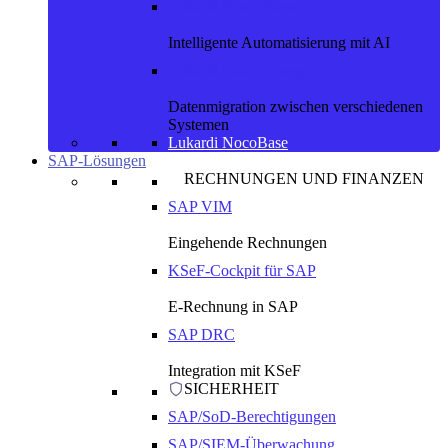
Lukardi Prime Parser
Intelligente Automatisierung mit AI
Lukardi Data Convoy
Datenmigration zwischen verschiedenen
Systemen
Lukardi NocoBase
SAP-Lösungen
RECHNUNGEN UND FINANZEN
SAP VIM
Eingehende Rechnungen
KSeF-Cockpit für SAP
E-Rechnung in SAP
SAP DRC
Integration mit KSeF
SICHERHEIT
SAP/SoD-Berechtigungen
SAP/SIEM-Überwachung