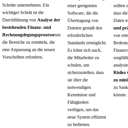
Schritte unternehmen. Ein
einer geeigneten
sollten 
wichtiger Schritt ist die
Software, die die
dass di
Durchführung von
Analyse der
Übertragung von
Daten
v
bestehenden Finanz- und
Dateien gemäß den
und prä
Rechnungslegungsprozesse
um
erforderlichen
von ent
die Bereiche zu ermitteln, die
Standards ermöglicht.
Bedeutu
eine Anpassung an die neuen
Es lohnt sich auch,
Finanzv
Vorschriften erfordern.
die Mitarbeiter zu
sorgfält
schulen, um
analysi
sicherzustellen, dass
Risiko 
sie über die
zu min
notwendigen
zu Sank
Kenntnisse und
könnte.
Fähigkeiten
verfügen, um das
neue System effizient
zu bedienen.