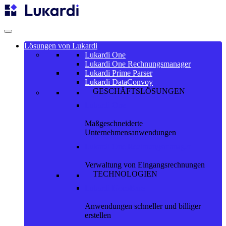
Zum
Inhalt
springen
Lösungen von Lukardi
Lukardi One
Lukardi One Rechnungsmanager
Lukardi Prime Parser
Lukardi DataConvoy
GESCHÄFTSLÖSUNGEN
Lukardi One
Maßgeschneiderte
Unternehmensanwendungen
Lukardi One Rechnungsmanager
Verwaltung von Eingangsrechnungen
TECHNOLOGIEN
Lukardi NocoBase
Anwendungen schneller und billiger
erstellen